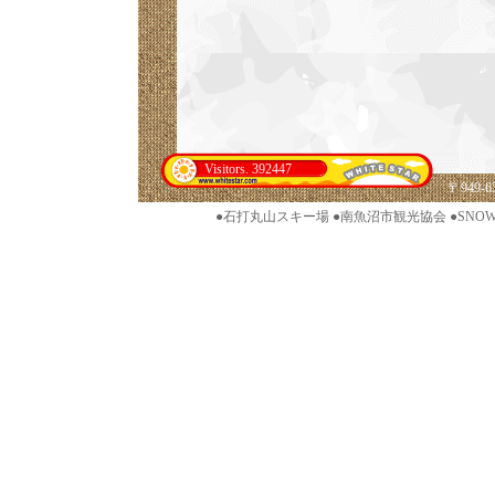
Visitors. 392447
〒949
●石打丸山スキー場
●南魚沼市観光協会
●SNO