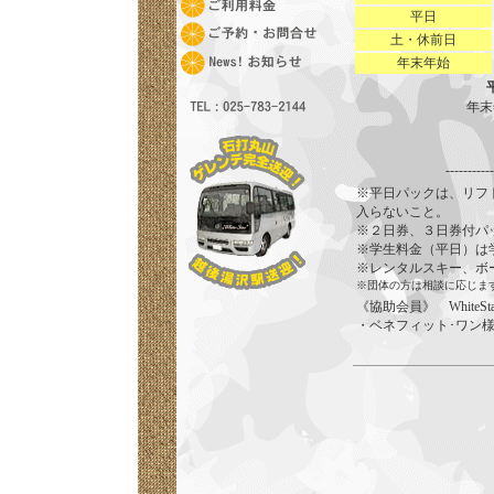
平日
土・休前日
年末年始
年末
---------
※平日パックは、リフト
入らないこと。
※２日券、３日券付パ
※学生料金（平日）は
※レンタルスキー、ボード、
※団体の方は相談に応じま
《協助会員》 White
・ベネフィット･ワン様